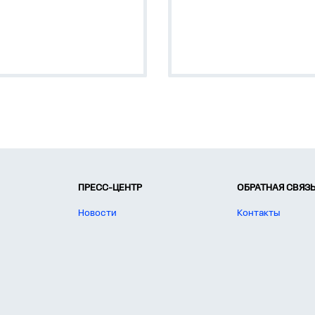
 А.
нальное напряжение —
00 В постоянного или
 В переменного тока при
оте в пределах 50-400 Гц.
ПРЕСС-ЦЕНТР
ОБРАТНАЯ СВЯЗ
защита человека от пораж
Новости
Контакты
электротоком при
прикосновении к токовед
частям электрических
установок;
предотвращение пожаров 
за протекания токов
замыканий на землю;
защита электроцепей от
перегрузки и токов корот