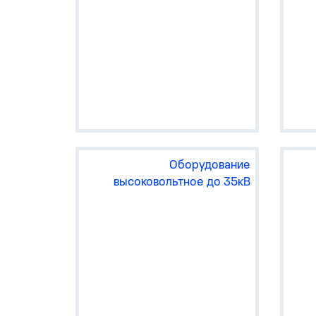
Автоматические выключатели
защиты двигателя
Контакоры, пускатели и
тепловые реле защиты
двигателя
Преобразователи частоты
Оборудование
Устройства подачи команд и
высоковольтное до 35кВ
сигналов
Выключатели путевые
Номи