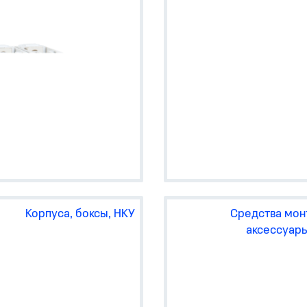
автоматические выключа
в компактном модульном
исполнении OptiDin ВМ63,
OptiDin ВМ125, ВА47-29, В
100;
выключатели нагрузки Opt
ВМ63Р, ВН-32;
автоматы-выключатели
дифференциального тока
(АВДТ) OptiDin D63, OptiDi
VD63, АВДТ32, АД12/14, В
63;
УЗИП (для защиты от
импульсных перенапряже
OptiDin OM;
модульные контакторы Opt
MK63;
аппараты управления и
сигнализации — OptiDin K
OptiDin SL63, FSL63, OptiD
Корпуса, боксы, НКУ
Средства мон
ZM63;
аксессуар
аксессуары к автоматиче
выключателям OptiDin BM6
дифавтоматам OptiDin VD6