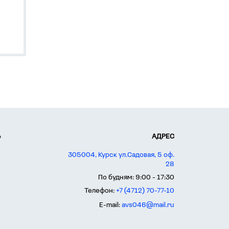
Ь
АДРЕС
ения
305004, Курск ул.Садовая, 5 оф.
28
ущим
По будням: 9:00 - 17:30
из-
Телефон:
+7 (4712) 70-77-10
E-mail:
avs046@mail.ru
кого