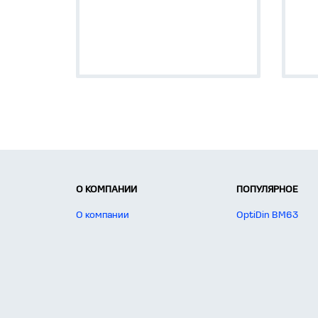
2000
Номи
до 6
Комплектная
1000
трансформаторная
част
подстанция (КТП)
Комплектное
распределительное
устройство (КРУ)
Камера с односторонним
обслуживанием (КСО)
О КОМПАНИИ
ПОПУЛЯРНОЕ
О компании
OptiDin BM63