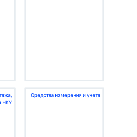
тели
А47-
iDin
n
Д1-
ний)
iDin
M63,
in
тажа,
Средства измерения и учета
ы НКУ
ским
3 и
3.