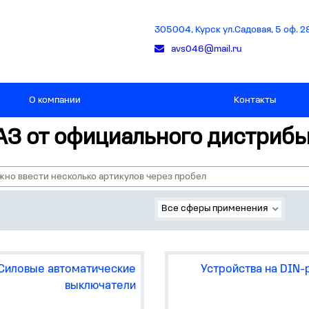
305004, Курск ул.Садовая, 5 оф. 2
avs046@mail.ru
О компании
Контакты
АЗ от официального дистриб
Все сферы применения
Силовые автоматические
Устройства на DIN-
выключатели