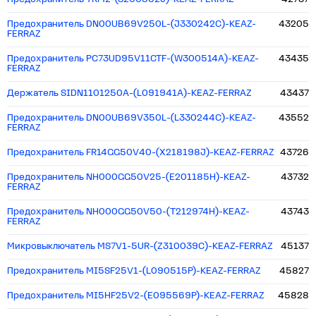
Предохранитель DN00UB69V250L-(J330242C)-KEAZ-
43205
FERRAZ
Предохранитель PC73UD95V11CTF-(W300514A)-KEAZ-
43435
FERRAZ
Держатель SIDN1101250A-(L091941A)-KEAZ-FERRAZ
43437
Предохранитель DN00UB69V350L-(L330244C)-KEAZ-
43552
FERRAZ
Предохранитель FR14GG50V40-(X218198J)-KEAZ-FERRAZ
43726
Предохранитель NH000GG50V25-(E201185H)-KEAZ-
43732
FERRAZ
Предохранитель NH000GG50V50-(T212974H)-KEAZ-
43743
FERRAZ
Микровыключатель MS7V1-5UR-(Z310039C)-KEAZ-FERRAZ
45137
Предохранитель MI5SF25V1-(L090515P)-KEAZ-FERRAZ
45827
Предохранитель MI5HF25V2-(E095569P)-KEAZ-FERRAZ
45828