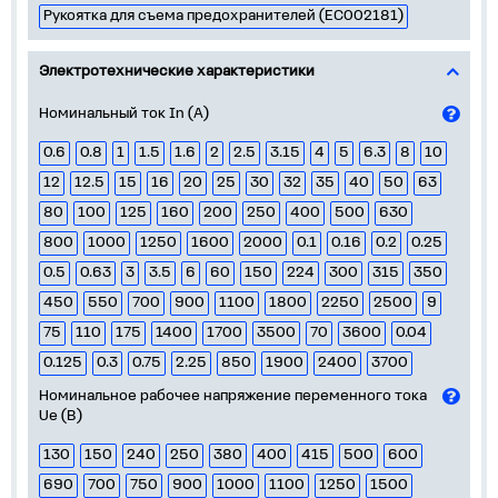
Рукоятка для съема предохранителей (EC002181)
Электротехнические характеристики
Номинальный ток In (А)
0.6
0.8
1
1.5
1.6
2
2.5
3.15
4
5
6.3
8
10
12
12.5
15
16
20
25
30
32
35
40
50
63
80
100
125
160
200
250
400
500
630
800
1000
1250
1600
2000
0.1
0.16
0.2
0.25
0.5
0.63
3
3.5
6
60
150
224
300
315
350
450
550
700
900
1100
1800
2250
2500
9
75
110
175
1400
1700
3500
70
3600
0.04
0.125
0.3
0.75
2.25
850
1900
2400
3700
Номинальное рабочее напряжение переменного тока
Ue (В)
130
150
240
250
380
400
415
500
600
690
700
750
900
1000
1100
1250
1500