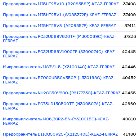
Предохранитель MI5HT25V10-(B208358P)-KEAZ-FERRAZ
37408
Предохранитель MI5HT25V1-(W085372P)-KEAZ-FERRAZ
37409
Предохранитель MI5HT25V8-(A208357P)-KEAZ-FERRAZ
37411
Предохранитель PC32UD69V630TF-(M300069C)-KEAZ-
37833
FERRAZ
Предохранитель PC32UD69V1000TF-(S300074C)-KEAZ-
40445
FERRAZ
Микровыключатель MS3V1-5-(X310014C)-KEAZ-FERRAZ
40446
Предохранитель BZ000UB50V350P-(L330198C)-KEAZ-
40452
FERRAZ
Предохранитель NH2GG50V200-(R217733C)-KEAZ-FERRAZ
40455
Предохранитель PC73UD13C500TF-(N300507A)-KEAZ-
40660
FERRAZ
Микровыключатель MC6,3GR2-5N-(Y310015C)-KEAZ-
40810
FERRAZ
Предохранитель DIIGG50V25-(X212540E)-KEAZ-FERRAZ
41480