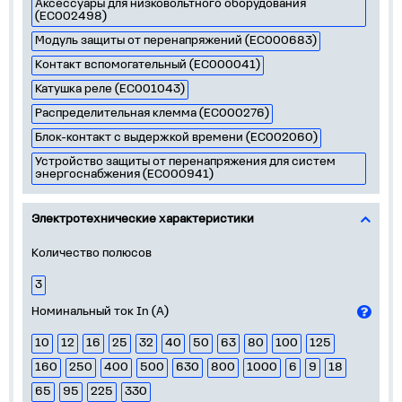
Аксессуары для низковольтного оборудования
(EC002498)
Модуль защиты от перенапряжений (EC000683)
Контакт вспомогательный (EC000041)
Катушка реле (EC001043)
Распределительная клемма (EC000276)
Блок-контакт с выдержкой времени (EC002060)
Устройство защиты от перенапряжения для систем
энергоснабжения (EC000941)
Электротехнические характеристики
Количество полюсов
3
Номинальный ток In (А)
10
12
16
25
32
40
50
63
80
100
125
160
250
400
500
630
800
1000
6
9
18
65
95
225
330