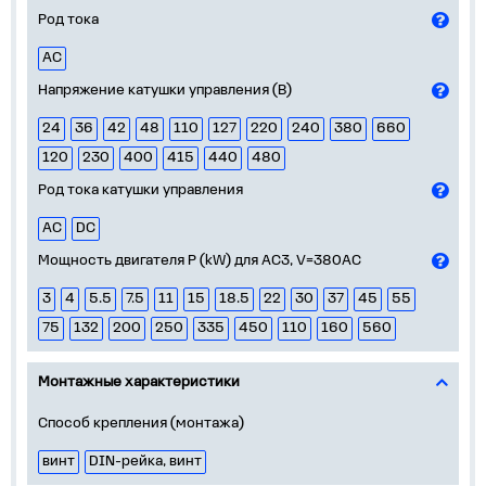
Род тока
AC
Напряжение катушки управления (В)
24
36
42
48
110
127
220
240
380
660
120
230
400
415
440
480
Род тока катушки управления
AC
DC
Мощность двигателя Р (kW) для AC3, V=380AC
3
4
5.5
7.5
11
15
18.5
22
30
37
45
55
75
132
200
250
335
450
110
160
560
Монтажные характеристики
Способ крепления (монтажа)
винт
DIN-рейка, винт