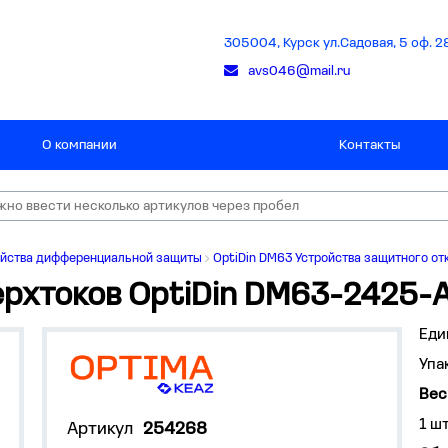
305004, Курск ул.Садовая, 5 оф. 2
avs046@mail.ru
О компании
Контакты
ойства дифференциальной защиты
OptiDin DM63 Устройства защитного от
ерхтоков OptiDin DM63-2425-A
Еди
Упа
Вес,
1 ш
Артикул
254268