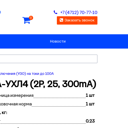
8
+7 (4712) 70-77-10
0
Заказать звонок
Новости
ключения (УЗО) на токи до 100А
-УХЛ4 (2P, 25, 300mA)
ница измерения
1 шт
ковочная норма
1 шт
 кг:
т
0.23