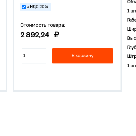
Объ
с НДС 20%
1 ш
Габ
Стоимость товара:
Шир
2 892,24
Выс
Глу
В корзину
Штр
1 ш