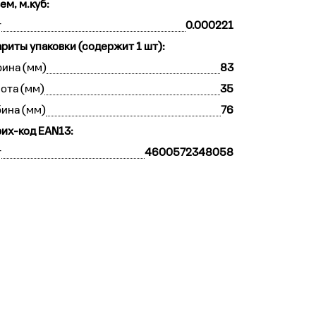
ем, м.куб:
т
0.000221
ариты упаковки (содержит 1 шт):
ина (мм)
83
ота (мм)
35
бина (мм)
76
их-код EAN13:
т
4600572348058