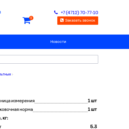
8
+7 (4712) 70-77-10
0
Заказать звонок
Новости
льтные
иница измерения
1 шт
ковочная норма
1 шт
, кг:
т
5.3