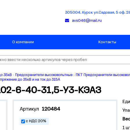
305004, Курск ул.Садовая, 5 оф. 2
avs046@mail.ru
О компании
Контакты
до 35кВ
Предохранители высоковольтные
ПКТ Предохранители высоково
ряжение до 35кВ и на ток до 315А
102-6-40-31,5-У3-КЭАЗ
Ед
Артикул
120484
Упа
Вес
с НДС 20%
1 ш