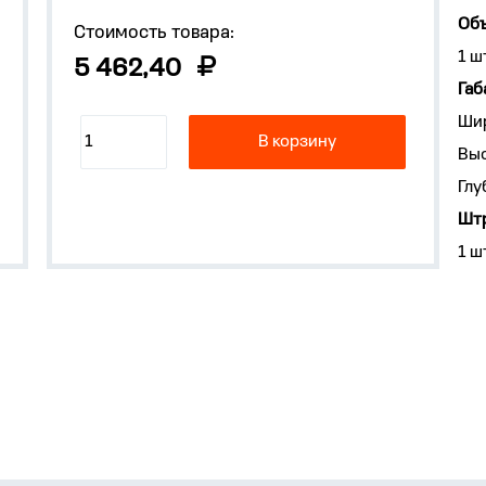
Объ
Стоимость товара:
1 ш
5 462,40
Габ
Ши
В корзину
Выс
Глу
Штр
1 ш