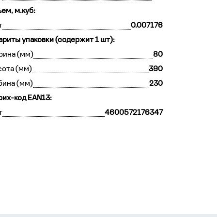
ем, м.куб:
т
0.007176
ариты упаковки (содержит 1 шт):
рина (мм)
80
ота (мм)
390
бина (мм)
230
их-код EAN13:
т
4600572176347