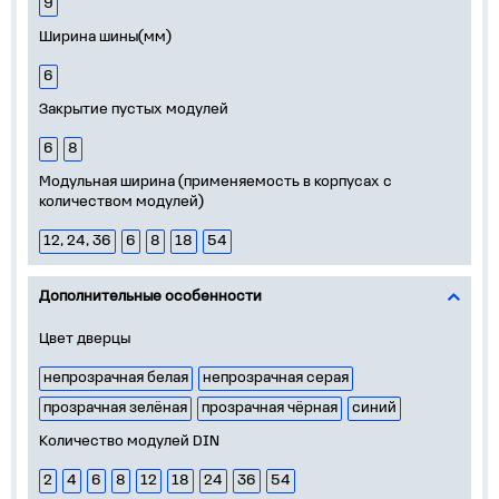
9
Ширина шины(мм)
6
Закрытие пустых модулей
6
8
Модульная ширина (применяемость в корпусах с
количеством модулей)
12, 24, 36
6
8
18
54
Дополнительные особенности
Цвет дверцы
непрозрачная белая
непрозрачная серая
прозрачная зелёная
прозрачная чёрная
синий
Количество модулей DIN
2
4
6
8
12
18
24
36
54