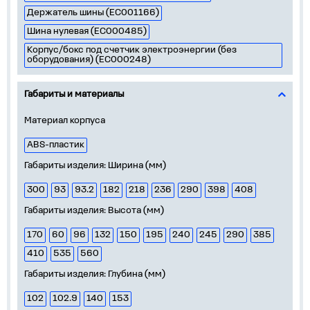
Держатель шины (EC001166)
Шина нулевая (EC000485)
Корпус/бокс под счетчик электроэнергии (без
оборудования) (EC000248)
Габариты и материалы
Материал корпуса
ABS-пластик
Габариты изделия: Ширина (мм)
300
93
93.2
182
218
236
290
398
408
Габариты изделия: Высота (мм)
170
60
96
132
150
195
240
245
290
385
410
535
560
Габариты изделия: Глубина (мм)
102
102.9
140
153